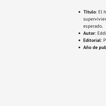
Título
: El
supervivie
esperado.
Autor
: Edd
Editorial
: 
Año de pub