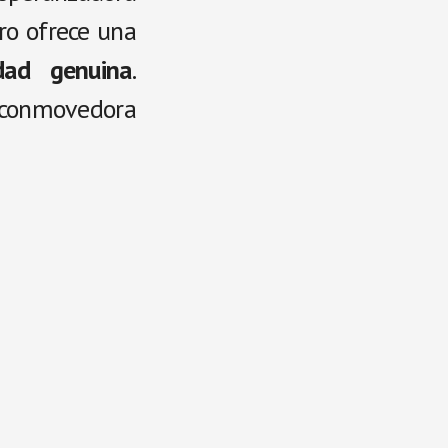
bro ofrece una
idad genuina
.
 conmovedora