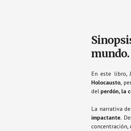
Sinopsis
mundo.
En este libro,
Holocausto
, p
del
perdón, la 
La narrativa de
impactante
. D
concentración,