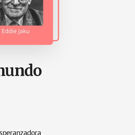
 mundo
speranzadora