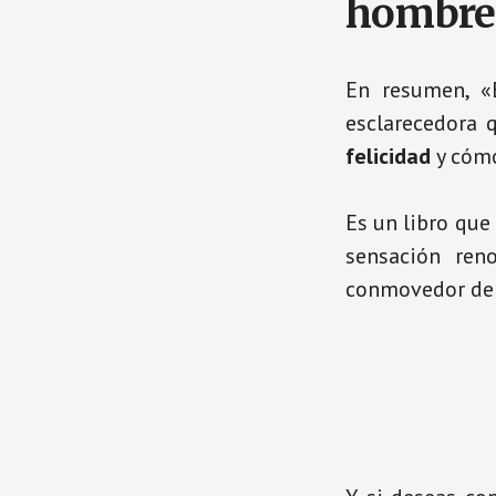
hombre 
En resumen, «
esclarecedora
felicidad
y cómo
Es un libro que
sensación ren
conmovedor d