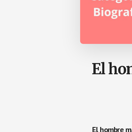
El ho
El hombre má