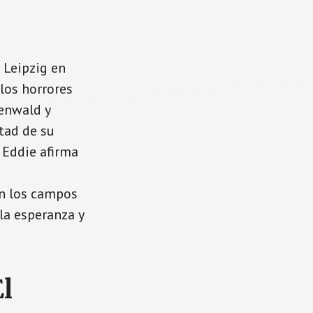
 Leipzig en
los horrores
enwald y
stad de su
 Eddie afirma
en los campos
la esperanza y
l