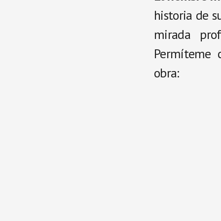
historia de s
mirada pro
Permíteme c
obra: