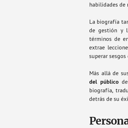
habilidades de 
La biografía t
de gestión y l
términos de em
extrae leccion
superar sesgos
Más allá de su
del público
deb
biografía, tra
detrás de su éx
Persona