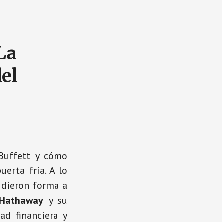
La
del
 Buffett y cómo
erta fría. A lo
e dieron forma a
 Hathaway
y su
ad financiera y