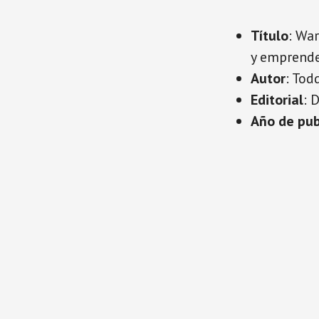
Título
: War
y emprend
Autor
: Todd
Editorial
: 
Año de pub