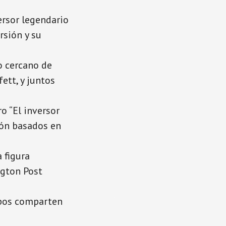
versor legendario
rsión y su
o cercano de
ett, y juntos
ro “El inversor
ión basados en
 figura
ngton Post
mbos comparten