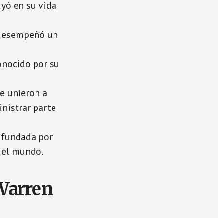
uyó en su vida
n desempeñó un
onocido por su
se unieron a
nistrar parte
 fundada por
del mundo.
 Warren