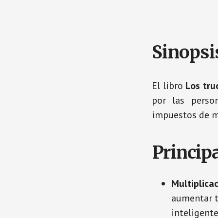
Sinopsis
El libro
Los tru
por las perso
impuestos de m
Princip
Multiplicac
aumentar t
inteligent