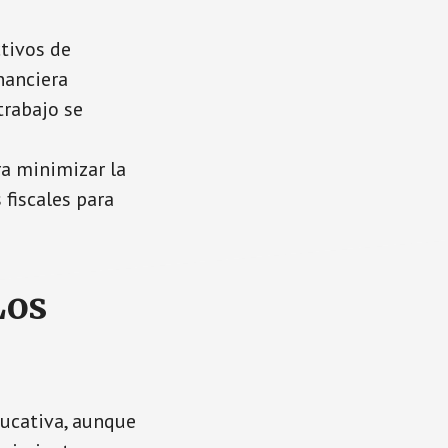
ctivos de
nanciera
trabajo se
ara minimizar la
 fiscales para
Los
ducativa, aunque