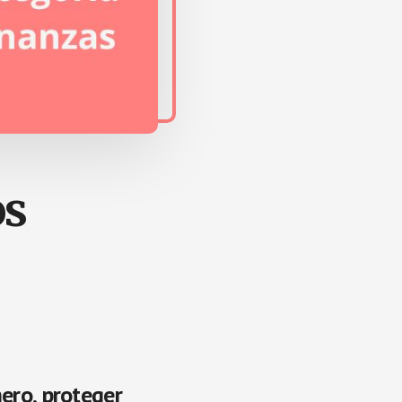
os
nero, proteger