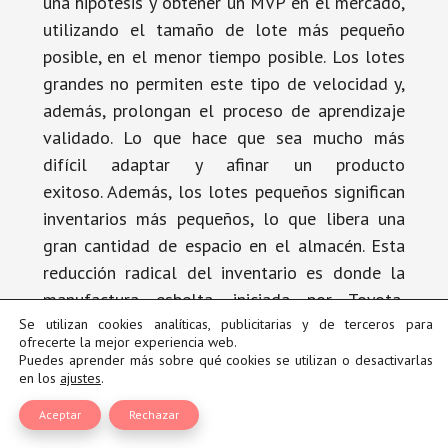
una hipótesis y obtener un MVP en el mercado,
utilizando el tamaño de lote más pequeño
posible, en el menor tiempo posible. Los lotes
grandes no permiten este tipo de velocidad y,
además, prolongan el proceso de aprendizaje
validado. Lo que hace que sea mucho más
difícil adaptar y afinar un producto
exitoso. Además, los lotes pequeños significan
inventarios más pequeños, lo que libera una
gran cantidad de espacio en el almacén. Esta
reducción radical del inventario es donde la
manufactura esbelta, iniciada por Toyota,
recibe su nombre.
Se utilizan cookies analíticas, publicitarias y de terceros para
ofrecerte la mejor experiencia web.
Puedes aprender más sobre qué cookies se utilizan o desactivarlas
en los
ajustes
.
Arranca tus motores,
Aceptar
Rechazar
ahora estamos hablando