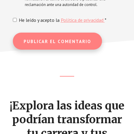
reclamación ante una autoridad de control.
He leído y acepto la
Política de privacidad
*
Footer
CTA
¡Explora las ideas que
podrían transformar
tu carrera y tus