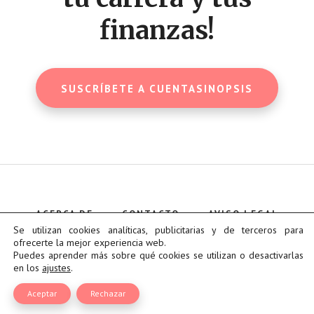
finanzas!
SUSCRÍBETE A CUENTASINOPSIS
ACERCA DE
CONTACTO
AVISO LEGAL
POLÍTICA DE COOKIES
Se utilizan cookies analíticas, publicitarias y de terceros para
POLÍTICA DE PRIVACIDAD
ofrecerte la mejor experiencia web.
Puedes aprender más sobre qué cookies se utilizan o desactivarlas
en los
ajustes
.
Copyright © 2026 ·
Cuentasinopsis
Aceptar
Rechazar