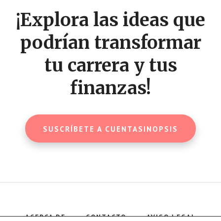
CTA
¡Explora las ideas que
podrían transformar
tu carrera y tus
finanzas!
SUSCRÍBETE A CUENTASINOPSIS
ACERCA DE
CONTACTO
AVISO LEGAL