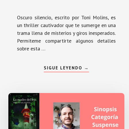
Oscuro silencio, escrito por Toni Molins, es
un thriller cautivador que te sumerge en una
trama llena de misterios y giros inesperados.
Permíteme compartirte algunos detalles
sobre esta …
ACERCA
SIGUE LEYENDO
→
DE
OSCURO
SILENCIO