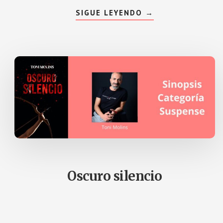
ACERCA
SIGUE LEYENDO
→
DE
LA
JUGADA
FINAL
Oscuro silencio