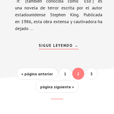
“It” (también conocida como “Eso”) es
una novela de terror escrita por el autor
estadounidense Stephen King. Publicada
en 1986, esta obra extensa y cautivadora ha
dejado …
ACERCA
SIGUE LEYENDO
→
DE
IT
Ir
Página
Página
Página
«
página anterior
1
2
3
a
la
Ir
página siguiente »
a
la
Footer